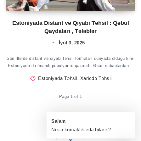
Estoniyada Distant və Qiyabi Təhsil : Qəbul
Qaydaları , Tələblər
İyul 3, 2025
Son illərdə distant və qiyabi təhsil formaları dünyada olduğu kimi
Estoniyada da önəmli populyarlıq qazanıb. Əsas səbəblərdən…
Estoniyada Təhsil
,
Xaricdə Təhsil
Page 1 of 1
Salam
Necə köməklik edə bilərik?