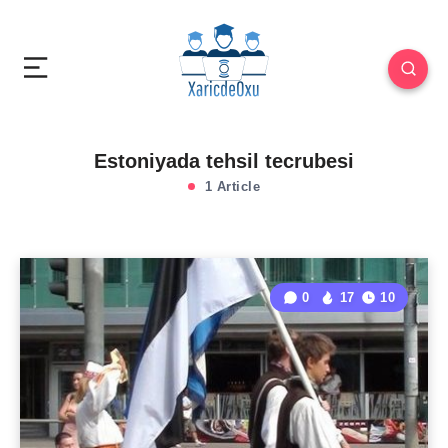
Estoniyada tehsil tecrubesi
1 Article
0
17
10