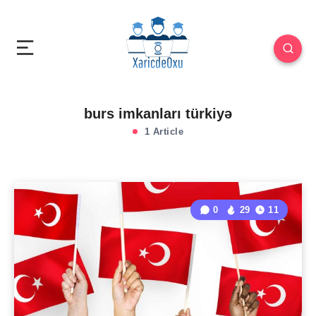
burs imkanları türkiyə
1 Article
0
29
11