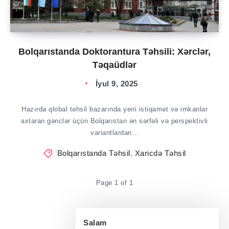
Bolqarıstanda Doktorantura Təhsili: Xərclər,
Təqaüdlər
İyul 9, 2025
Hazırda qlobal təhsil bazarında yeni istiqamət və imkanlar
axtaran gənclər üçün Bolqarıstan ən sərfəli və perspektivli
variantlardan…
Bolqarıstanda Təhsil
,
Xaricdə Təhsil
Page 1 of 1
Salam