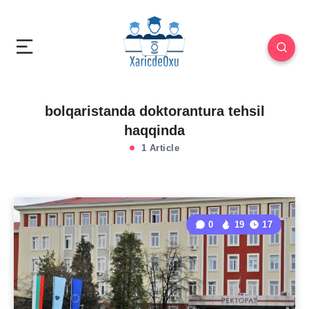
bolqaristanda doktorantura tehsil
haqqinda
1 Article
0
19
17